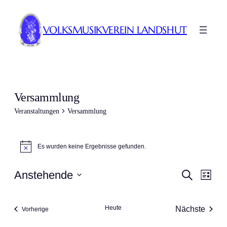
VOLKSMUSIKVEREIN LANDSHUT
Versammlung
Veranstaltungen
Versammlung
Veranstaltungen
Es wurden keine Ergebnisse gefunden.
Hinweis
Veranst
Ver
Anstehende
Suche
Liste
Ans
Suche
Datum
Nav
wählen.
und
Heute
Nächste
Veranstaltungen
Vorherige
Ansicht
Veranstal