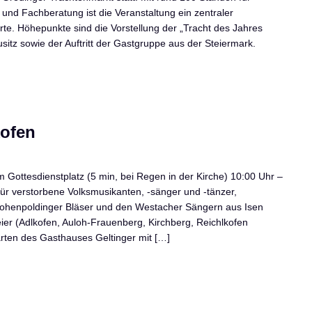
 und Fachberatung ist die Veranstaltung ein zentraler
te. Höhepunkte sind die Vorstellung der „Tracht des Jahres
sitz sowie der Auftritt der Gastgruppe aus der Steiermark.
kofen
ottesdienstplatz (5 min, bei Regen in der Kirche) 10:00 Uhr –
 für verstorbene Volksmusikanten, -sänger und -tänzer,
Hohenpoldinger Bläser und den Westacher Sängern aus Isen
er (Adlkofen, Auloh-Frauenberg, Kirchberg, Reichlkofen
arten des Gasthauses Geltinger mit […]