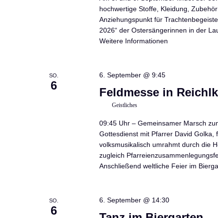
hochwertige Stoffe, Kleidung, Zubehör
Anziehungspunkt für Trachtenbegeister
2026“ der Ostersängerinnen in der Lau
Weitere Informationen
6. September @ 9:45
SO.
6
Feldmesse in Reichl
Geistliches
09:45 Uhr – Gemeinsamer Marsch zum G
Gottesdienst mit Pfarrer David Golka,
volksmusikalisch umrahmt durch die 
zugleich Pfarreienzusammenlegungsfei
Anschließend weltliche Feier im Bierg
6. September @ 14:30
SO.
6
Tanz im Biergarten