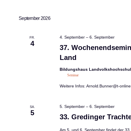
September 2026
4. September
–
6. September
FR.
4
37. Wochenendsemina
Land
Bildungshaus Landvolkshochschul
Seminar
Weitere Infos: Arnold.Bunner@t-online
5. September
–
6. September
SA.
5
33. Gredinger Tracht
Am 5. und 6. September findet der 33.