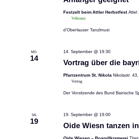
Festzelt beim Attler Herbstfest
Attel
Volkstanz
d’Oberlauser Tanzlmusi
14. September @ 19:30
MO.
14
Vortrag über die bay
Pfarrzentrum St. Nikola
Nikolastr. 43
Vortrag
Der Vorsitzende des Bund Bairische 
19. September @ 19:00
SA.
19
Oide Wiesn tanzen i
Oide Wiesen – Boandlkramerei
Ther