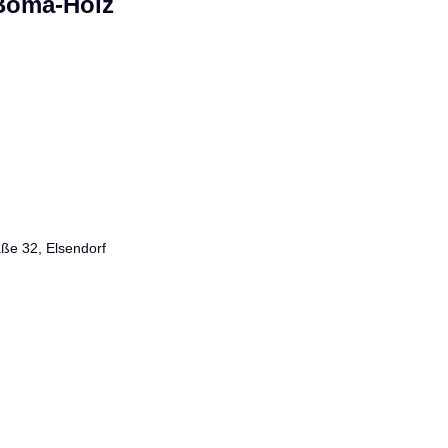
Boma-Hoiz
aße 32, Elsendorf