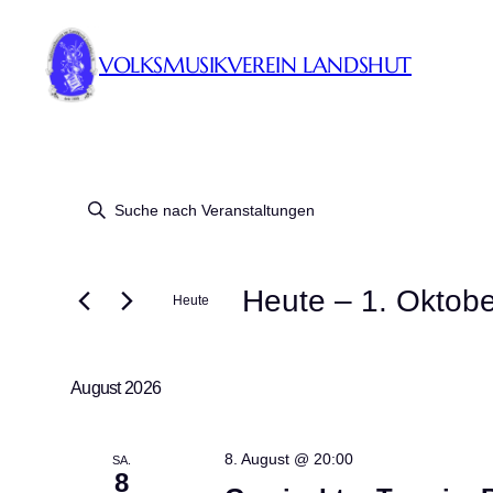
VOLKSMUSIKVEREIN LANDSHUT
Veranstaltungen
Veranstaltung
Bitte
Schlüsselwort
Suche
eingeben.
Heute
 – 
1. Oktobe
Suche
und
Heute
nach
Datum
Veranstaltungen
Ansichten,
wählen.
Schlüsselwort.
August 2026
Navigation
8. August @ 20:00
SA.
8