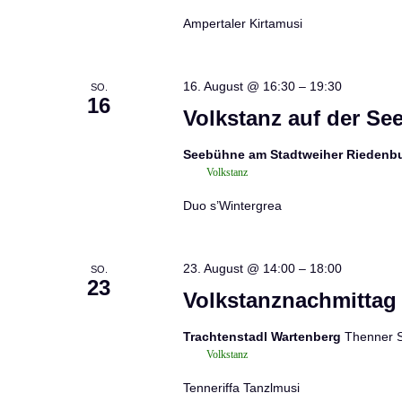
Ampertaler Kirtamusi
16. August @ 16:30
–
19:30
SO.
16
Volkstanz auf der S
Seebühne am Stadtweiher Riedenb
Volkstanz
Duo s’Wintergrea
23. August @ 14:00
–
18:00
SO.
23
Volkstanznachmittag
Trachtenstadl Wartenberg
Thenner S
Volkstanz
Tenneriffa Tanzlmusi