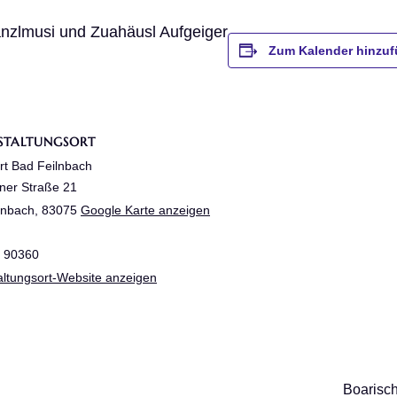
anzlmusi und Zuahäusl Aufgeiger
Zum Kalender hinzu
STALTUNGSORT
irt Bad Feilnbach
er Straße 21
lnbach
,
83075
Google Karte anzeigen
 90360
altungsort-Website anzeigen
Boarisc