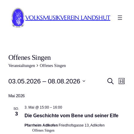
VOLKSMUSIKVEREIN LANDSHUT
Offenes Singen
Veranstaltungen
Offenes Singen
Veranstaltungen
Veranst
Ver
03.05.2026
 – 
08.08.2026
Suche
Liste
Ans
Suche
Datum
Nav
Mai 2026
wählen.
und
Ansicht
3. Mai @ 15:00
–
16:00
SO.
3
Die Geschichte vom Bene und seiner Elfe
Navigat
Pfarrheim Adlkofen
Friedhofsgasse 13, Adlkofen
Offenes Singen